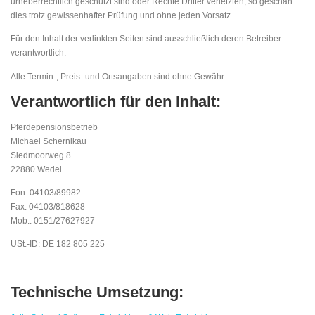
urheberrechtlich geschützt sind oder Rechte Dritter verletzten, so geschah
dies trotz gewissenhafter Prüfung und ohne jeden Vorsatz.
Für den Inhalt der verlinkten Seiten sind ausschließlich deren Betreiber
verantwortlich.
Alle Termin-, Preis- und Ortsangaben sind ohne Gewähr.
Verantwortlich für den Inhalt:
Pferdepensionsbetrieb
Michael Schernikau
Siedmoorweg 8
22880 Wedel
Fon: 04103/89982
Fax: 04103/818628
Mob.: 0151/27627927
USt.-ID: DE 182 805 225
Technische Umsetzung: