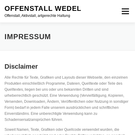
Direkt zum Inhalt
OFFENSTALL WEDEL
Menü
Offenstall, Aktivstall, artgerechte Haltung
START
ÜBER UNS
UNSER HOF
IMPRESSUM
AKTUELLES
IMPRESSIONEN
Disclaimer
Alle Rechte für Texte, Grafiken und Layouts dieser Webseite, den einzelnen
WEIDE- UND KNICKPFLEGE, BRENNHOLZ
Produkten einschließlich Programme, Dateien, Quelltexte oder Teile des
Quelltextes, liegen bei uns oder uns bekannten Dritten und sind
urheberrechtlich geschützt. Eine Verwendung (Vervielfältigung, Kopieren,
REITSCHULE
IMPRESSUM
DATENSCHUTZ
Versenden, Downloaden, Ändern, Veröffentlichen oder Nutzung in sonstiger
Form) bedarf in jedem Falle unserem ausdrücklichen und schriftlichen
Einverständins. Eine unberechtigte Verwendung kann zu
Schadensersatzansprüchen führen.
Soweit Namen, Texte, Grafiken oder Quellcode verwendet wurden, die